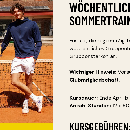
WÖCHENTLIC
SOMMERTRAI
Für alle, die regelmäßig t
wöchentliches Gruppentr
Gruppenstärken an.
Wichtiger Hinweis:
Vorau
Clubmitgliedschaft
.
Kursdauer:
Ende April bi
Anzahl Stunden:
12 x 60
KURSGEBÜHREN