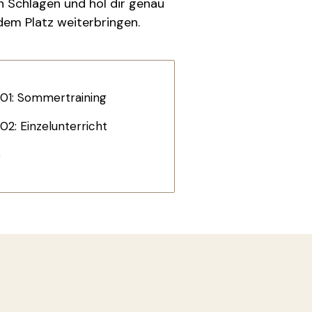
en Schlägen und hol dir genau
 dem Platz weiterbringen.
 01: Sommertraining
02: Einzelunterricht
e