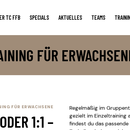
ER TC FFB
SPECIALS
AKTUELLES
TEAMS
TRAINI
RAINING FÜR ERWACHSEN
NING FÜR ERWACHSENE
Regelmäßig im Gruppentr
ODER 1:1 –
gezielt im Einzeltraining 
findest du das passende