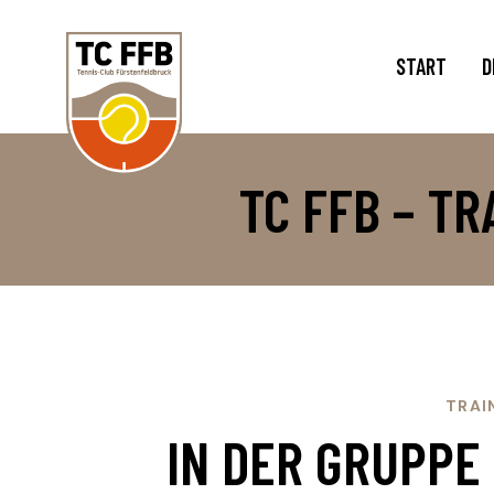
START
D
TC FFB – T
TRAI
IN DER GRUPPE 